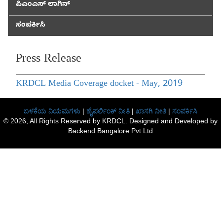
ಪಿಎಂಎಸ್ ಲಾಗಿನ್
ಸಂಪರ್ಕಿಸಿ
Press Release
KRDCL Media Coverage docket - May, 2019
ಬಳಕೆಯ ನಿಯಮಗಳು
|
ಹೈಪರ್ಲಿಂಕ್ ನೀತಿ
|
ಖಾಸಗಿ ನೀತಿ
|
ಸಂಪರ್ಕಿಸಿ
© 2026, All Rights Reserved by KRDCL. Designed and Developed by
Backend Bangalore Pvt Ltd