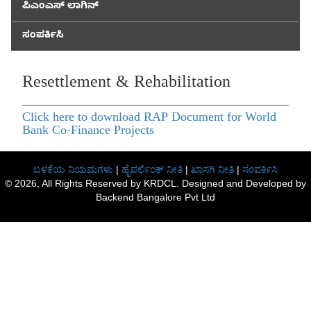
ಪಿಎಂಎಸ್ ಲಾಗಿನ್
ಸಂಪರ್ಕಿಸಿ
Resettlement & Rehabilitation
Click here to download RAP Document for World
Bank Co-Finance Projects
ಬಳಕೆಯ ನಿಯಮಗಳು
|
ಹೈಪರ್ಲಿಂಕ್ ನೀತಿ
|
ಖಾಸಗಿ ನೀತಿ
|
ಸಂಪರ್ಕಿಸಿ
© 2026, All Rights Reserved by KRDCL. Designed and Developed by
Backend Bangalore Pvt Ltd